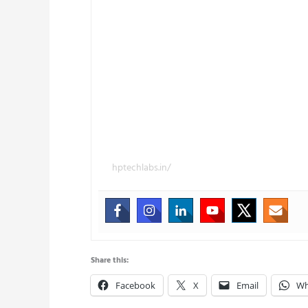
hptechlabs.in/
Share this:
Facebook
X
Email
Wh