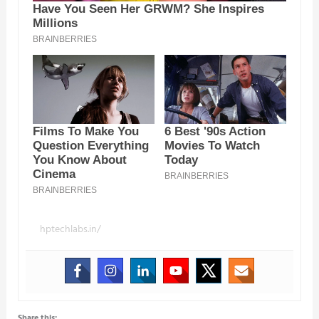
hptechlabs.in/
Share this: