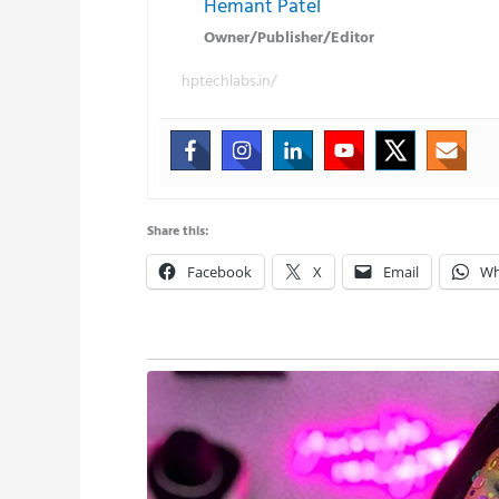
Hemant Patel
Owner/Publisher/Editor
hptechlabs.in/
Share this:
Facebook
X
Email
Wh