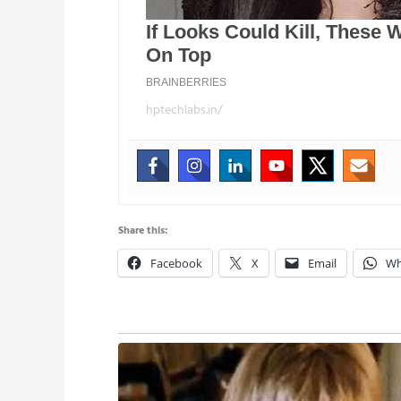
hptechlabs.in/
Share this:
Facebook
X
Email
Wh