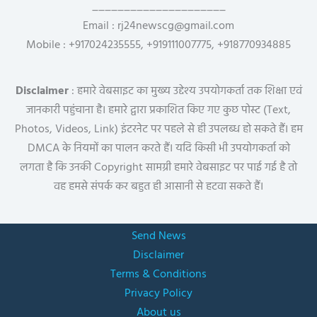
_____________________
Email : rj24newscg@gmail.com
Mobile : +917024235555, +919111007775, +918770934885
Disclaimer
: हमारे वेबसाइट का मुख्य उद्देश्य उपयोगकर्ता तक शिक्षा एवं
जानकारी पहुंचाना है। हमारे द्वारा प्रकाशित किए गए कुछ पोस्ट (Text,
Photos, Videos, Link) इंटरनेट पर पहले से ही उपलब्ध हो सकते हैं। हम
DMCA के नियमों का पालन करते हैं। यदि किसी भी उपयोगकर्ता को
लगता है कि उनकी Copyright सामग्री हमारे वेबसाइट पर पाई गई है तो
वह हमसे संपर्क कर बहुत ही आसानी से हटवा सकते हैं।
Send News
Disclaimer
Terms & Conditions
Privacy Policy
About us