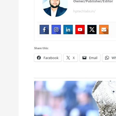
Owner/Publisher/Editor
hptechlabs.in/
Share this:
Facebook
X
Email
Wh