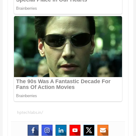
hptechlabs.in/