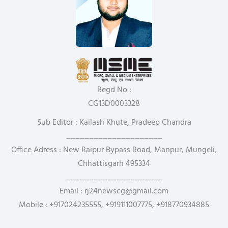
Regd No :
CG13D0003328
Sub Editor : Kailash Khute, Pradeep Chandra
_____________________
Office Adress : New Raipur Bypass Road, Manpur, Mungeli,
Chhattisgarh 495334
_____________________
Email : rj24newscg@gmail.com
Mobile : +917024235555, +919111007775, +918770934885