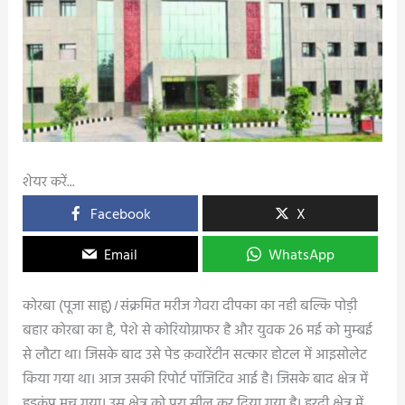
शेयर करें...
Facebook
X
Email
WhatsApp
कोरबा (पूजा साहू)
।
संक्रमित मरीज गेवरा दीपका का नही बल्कि पोड़ी
बहार कोरबा का है, पेशे से कोरियोग्राफर है और युवक 26 मई को मुम्बई
से लौटा था। जिसके बाद उसे पेड क़वारेंटीन सत्कार होटल में आइसोलेट
किया गया था। आज उसकी रिपोर्ट पॉजिटिव आई है। जिसके बाद क्षेत्र में
हड़कंप मच गया। उस क्षेत्र को पूरा सील कर दिया गया है। हरदी क्षेत्र में