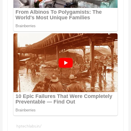
hptechlabs.in/