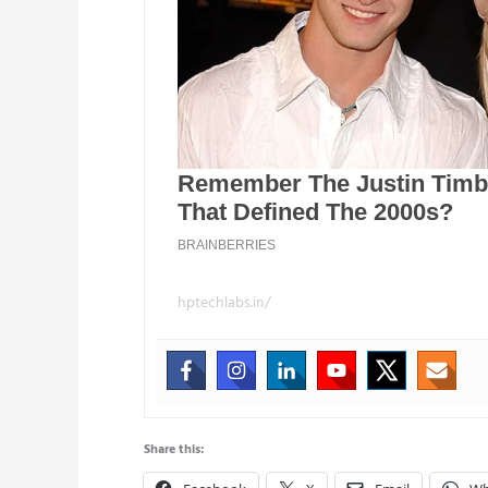
hptechlabs.in/
Share this: