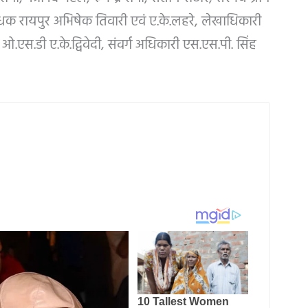
ंधक रायपुर अभिषेक तिवारी एवं ए.के.लहरे, लेखाधिकारी
ओ.एस.डी ए.के.द्विवेदी, संवर्ग अधिकारी एस.एस.पी. सिंह