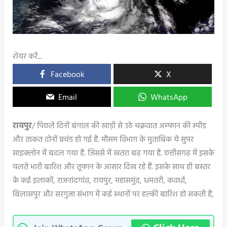
शेयर करें...
Facebook
X
Email
WhatsApp
रायपुर
/ पिछले दिनों बंगाल की खाड़ी से उठे चक्रवात अम्फान की स्पीड
और ताकत दोनों प्रचंड हो गई है. मौसम विभाग के मुताबिक ये सुपर
साइक्लोन में बदल गया है. जिससे में खतरा बढ़ गया है. छत्तीसगढ़ में इसके
चलते भारी बारिश और तूफान के आसार दिख रहे हैं. इसके साथ ही बस्तर
के कई इलाकों, राजनांदगांव, रायपुर, महासमुंद, धमतरी, कवर्धा,
बिलासपुर और सरगुजा संभाग में कई स्थानों पर हल्की बारिश हो सकती है,