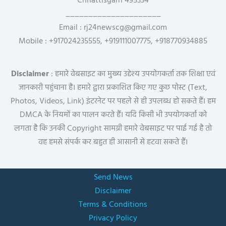
Chhattisgarh 495334
_____________________
Email : rj24newscg@gmail.com
Mobile : +917024235555, +919111007775, +918770934885
Disclaimer
: हमारे वेबसाइट का मुख्य उद्देश्य उपयोगकर्ता तक शिक्षा एवं
जानकारी पहुंचाना है। हमारे द्वारा प्रकाशित किए गए कुछ पोस्ट (Text,
Photos, Videos, Link) इंटरनेट पर पहले से ही उपलब्ध हो सकते हैं। हम
DMCA के नियमों का पालन करते हैं। यदि किसी भी उपयोगकर्ता को
लगता है कि उनकी Copyright सामग्री हमारे वेबसाइट पर पाई गई है तो
वह हमसे संपर्क कर बहुत ही आसानी से हटवा सकते हैं।
Send News
Disclaimer
Terms & Conditions
Privacy Policy