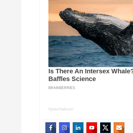
hptechlabs.in/