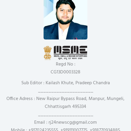
Regd No :
CG13D0003328
Sub Editor : Kailash Khute, Pradeep Chandra
_____________________
Office Adress : New Raipur Bypass Road, Manpur, Mungeli,
Chhattisgarh 495334
_____________________
Email : rj24newscg@gmail.com
Mobile : +917024235555, +919111007775, +918770934885