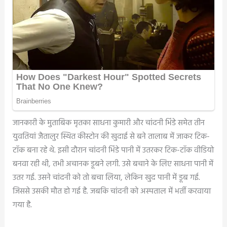
जानकारी के मुताबिक मृतका साधना कुमारी और चांदनी भिंडे समेत तीन
युवतियां जैतालुर स्थित कीस्टोन की खुदाई से बने तालाब में जाकर टिक-
टॉक बना रहे थे. इसी दौरान चांदनी भिंडे पानी में उतरकर टिक-टॉक वीडियो
बनवा रही थी, तभी अचानक डूबने लगी. उसे बचाने के लिए साधना पानी में
उतर गई. उसने चांदनी को तो बचा लिया, लेकिन खुद पानी में डूब गई.
जिससे उसकी मौत हो गई है. जबकि चांदनी को अस्पताल में भर्ती करवाया
गया है.