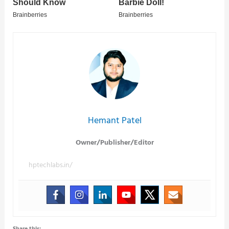
Hemant Patel
Owner/Publisher/Editor
hptechlabs.in/
Share this: