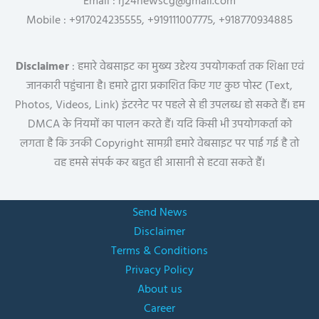
Email : rj24newscg@gmail.com
Mobile : +917024235555, +919111007775, +918770934885
Disclaimer
: हमारे वेबसाइट का मुख्य उद्देश्य उपयोगकर्ता तक शिक्षा एवं
जानकारी पहुंचाना है। हमारे द्वारा प्रकाशित किए गए कुछ पोस्ट (Text,
Photos, Videos, Link) इंटरनेट पर पहले से ही उपलब्ध हो सकते हैं। हम
DMCA के नियमों का पालन करते हैं। यदि किसी भी उपयोगकर्ता को
लगता है कि उनकी Copyright सामग्री हमारे वेबसाइट पर पाई गई है तो
वह हमसे संपर्क कर बहुत ही आसानी से हटवा सकते हैं।
Send News
Disclaimer
Terms & Conditions
Privacy Policy
About us
Career